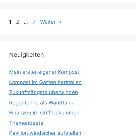
Seite
Seite
Seite
1
2
…
7
Weiter
→
Neuigkeiten
Mein erster eigener Kompost
Kompost im Garten herstellen
Zukunftsängste überwinden
Regentonne als Wandtank
Finanzen im Griff bekommen
Themenbeete
Pavillon windsicher aufstellen