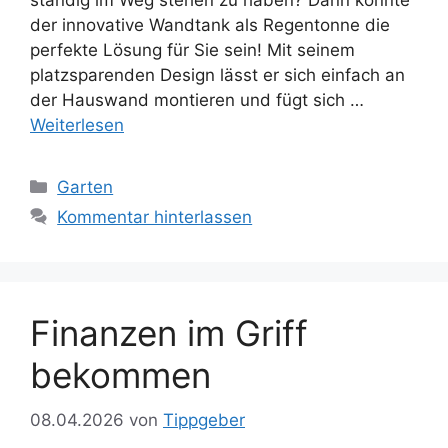
ständig im Weg stehen zu haben? Dann könnte
der innovative Wandtank als Regentonne die
perfekte Lösung für Sie sein! Mit seinem
platzsparenden Design lässt er sich einfach an
der Hauswand montieren und fügt sich …
Weiterlesen
Kategorien
Garten
Kommentar hinterlassen
Finanzen im Griff
bekommen
08.04.2026
von
Tippgeber