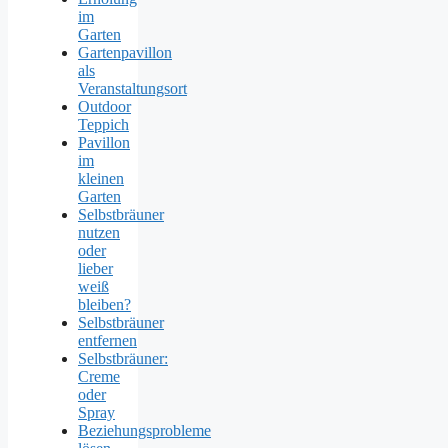
im
Garten
Gartenpavillon
als
Veranstaltungsort
Outdoor
Teppich
Pavillon
im
kleinen
Garten
Selbstbräuner
nutzen
oder
lieber
weiß
bleiben?
Selbstbräuner
entfernen
Selbstbräuner:
Creme
oder
Spray
Beziehungsprobleme