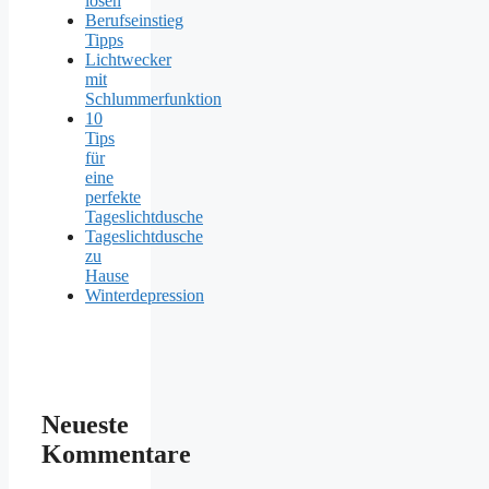
lösen
Berufseinstieg
Tipps
Lichtwecker
mit
Schlummerfunktion
10
Tips
für
eine
perfekte
Tageslichtdusche
Tageslichtdusche
zu
Hause
Winterdepression
Neueste
Kommentare