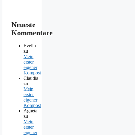
Neueste
Kommentare
Evelin
zu
Mein
erster
eigener
Kompost
Claudia
zu
Mein
erster
eigener
Kompost
Agneta
zu
Mein
erster
eigener