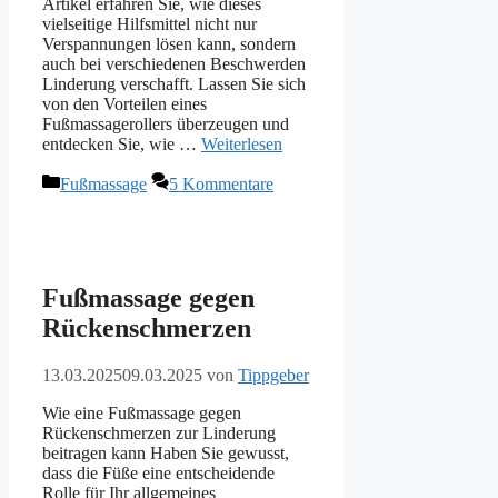
Artikel erfahren Sie, wie dieses
vielseitige Hilfsmittel nicht nur
Verspannungen lösen kann, sondern
auch bei verschiedenen Beschwerden
Linderung verschafft. Lassen Sie sich
von den Vorteilen eines
Fußmassagerollers überzeugen und
entdecken Sie, wie …
Weiterlesen
Kategorien
Fußmassage
5 Kommentare
Fußmassage gegen
Rückenschmerzen
13.03.2025
09.03.2025
von
Tippgeber
Wie eine Fußmassage gegen
Rückenschmerzen zur Linderung
beitragen kann Haben Sie gewusst,
dass die Füße eine entscheidende
Rolle für Ihr allgemeines