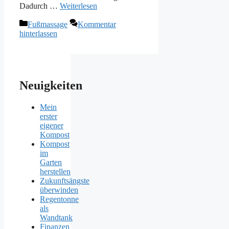
Dadurch …
Weiterlesen
Kategorien
Fußmassage
Kommentar
hinterlassen
Neuigkeiten
Mein
erster
eigener
Kompost
Kompost
im
Garten
herstellen
Zukunftsängste
überwinden
Regentonne
als
Wandtank
Finanzen