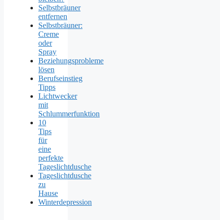
Selbstbräuner
entfernen
Selbstbräuner:
Creme
oder
Spray
Beziehungsprobleme
lösen
Berufseinstieg
Tipps
Lichtwecker
mit
Schlummerfunktion
10
Tips
für
eine
perfekte
Tageslichtdusche
Tageslichtdusche
zu
Hause
Winterdepression