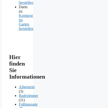
herstellen
Dario
zu
Kompost
im
Garten
herstellen
Hier
finden
Sie
Informationen
Allgemein
(3)
Badezimmer
(11)
Fußmassage