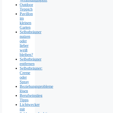
Veranstaltungsort
Outdoor
Teppich
Pavillon
im
kleinen
Garten
Selbstbräuner
nutzen
oder
lieber
weiß
bleiben?
Selbstbräuner
entfernen
Selbstbräuner:
Creme
oder
Spray
Beziehungsprobleme
lösen
Berufseinstieg
Tipps
Lichtwecker
mit