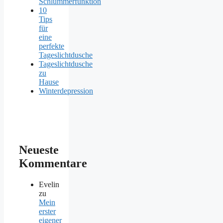
Schlummerfunktion
10
Tips
für
eine
perfekte
Tageslichtdusche
Tageslichtdusche
zu
Hause
Winterdepression
Neueste
Kommentare
Evelin
zu
Mein
erster
eigener