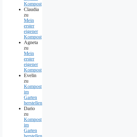
Kompost
Claudia
zu
Mein
erster
eigener
Kompost
Agneta
zu
Mein
erster
eigener
Kompost
Evelin
zu
Kompost
im
Garten
herstellen
Dario
zu
Kompost
im
Garten
herstellen