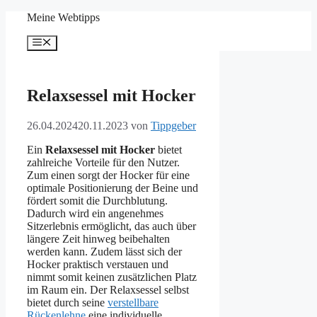
Zum
Meine Webtipps
Inhalt
springen
Menü
Relaxsessel mit Hocker
26.04.2024
20.11.2023
von
Tippgeber
Ein
Relaxsessel mit Hocker
bietet
zahlreiche Vorteile für den Nutzer.
Zum einen sorgt der Hocker für eine
optimale Positionierung der Beine und
fördert somit die Durchblutung.
Dadurch wird ein angenehmes
Sitzerlebnis ermöglicht, das auch über
längere Zeit hinweg beibehalten
werden kann. Zudem lässt sich der
Hocker praktisch verstauen und
nimmt somit keinen zusätzlichen Platz
im Raum ein. Der Relaxsessel selbst
bietet durch seine
verstellbare
Rückenlehne
eine individuelle