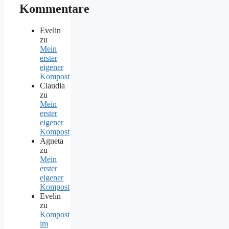
Kommentare
Evelin
zu
Mein
erster
eigener
Kompost
Claudia
zu
Mein
erster
eigener
Kompost
Agneta
zu
Mein
erster
eigener
Kompost
Evelin
zu
Kompost
im