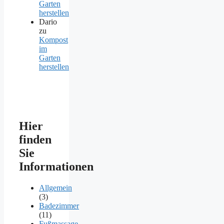
Garten
herstellen
Dario
zu
Kompost
im
Garten
herstellen
Hier
finden
Sie
Informationen
Allgemein
(3)
Badezimmer
(11)
Fußmassage