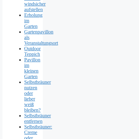
windsicher
aufstellen
Erholung
im
Garten
Gartenpavillon
als
Veranstaltungsort
Outdoor
Teppich
Pavillon
im
kleinen
Garten
Selbstbräuner
nutzen
oder
lieber
weiß
bleiben?
Selbstbräuner
entfernen
Selbstbräuner:
Creme
oder