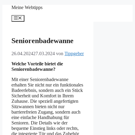
Zum
Meine Webtipps
Inhalt
springen
Menü
Seniorenbadewanne
26.04.2024
27.03.2024
von
Tippgeber
Welche Vorteile bietet die
Seniorenbadewanne?
Mit einer Seniorenbadewanne
erhalten Sie nicht nur ein funktionales
Badeerlebnis, sondern auch ein Stück
Sicherheit und Komfort in Ihrem
Zuhause. Die speziell angefertigten
Sitzwannen bieten nicht nur
barrierefreien Zugang, sondern auch
eine einfache Handhabung für
Senioren. Die Details wie der
bequeme Einstieg links oder rechts,
die integrierte Tür und das Zubehör