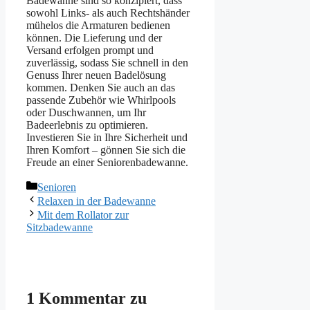
Badewanne sind so konzipiert, dass
sowohl Links- als auch Rechtshänder
mühelos die Armaturen bedienen
können. Die Lieferung und der
Versand erfolgen prompt und
zuverlässig, sodass Sie schnell in den
Genuss Ihrer neuen Badelösung
kommen. Denken Sie auch an das
passende Zubehör wie Whirlpools
oder Duschwannen, um Ihr
Badeerlebnis zu optimieren.
Investieren Sie in Ihre Sicherheit und
Ihren Komfort – gönnen Sie sich die
Freude an einer Seniorenbadewanne.
Kategorien
Senioren
Relaxen in der Badewanne
Mit dem Rollator zur
Sitzbadewanne
1 Kommentar zu