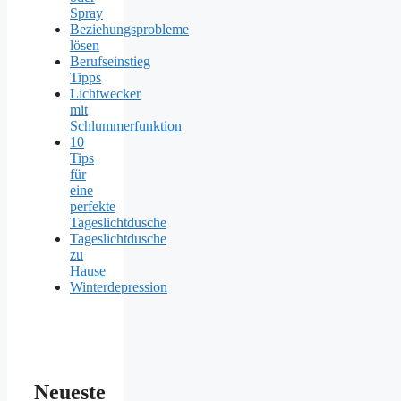
Spray
Beziehungsprobleme
lösen
Berufseinstieg
Tipps
Lichtwecker
mit
Schlummerfunktion
10
Tips
für
eine
perfekte
Tageslichtdusche
Tageslichtdusche
zu
Hause
Winterdepression
Neueste